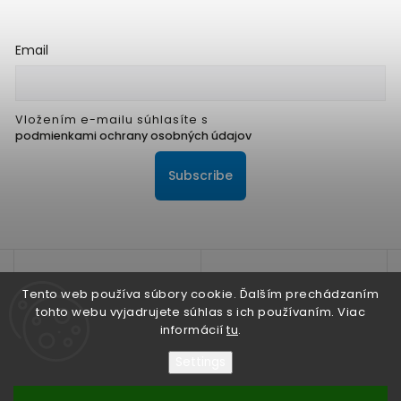
Email
Vložením e-mailu súhlasíte s
podmienkami ochrany osobných údajov
Subscribe
Tento web používa súbory cookie. Ďalším prechádzaním
tohto webu vyjadrujete súhlas s ich používaním. Viac
informácií
tu
.
Na zlepšenie našich služieb používame cookies. O ich
používaní a možnostiach nastavenia sa dozviete viac v
Settings
Zásadách ochrany osobných údajov
Súhlasím
Nesúhlasím
Copyright 2026
ALPIS Shop
. All rights reserved.