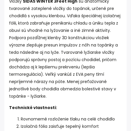
Vložky
SIDAS WINTER 3Feet High
sú anatomicky
tvarované zateplené vložky do topánok, určené pre
chodidlá s vysokou klenbou. Vďaka špeciálnej izolačnej
fólii, ktorá zabraňuje prenikaniu chladu a úniku tepla z
obuvi sú vhodné na lyžovanie a iné zimné aktivity.
P
odpora pozdĺžnej klenby 3D konštrukciou vložiek
výrazne zlepšuje presun impulzov z nôh na topánky a
teda následne aj na lyže. Tvarované lyžiarske vložky
podporujú správny postoj a pozíciu chodidiel, pričom
dochádza aj k lepšiemu prekrveniu (lepšia
termoregulácia). Veľký vankúš z EVA peny tlmí
nepríjemné nárazy na päte. Menej preťažované
jednotlivé body chodidla obmedzia bolestivé stavy v
topánke - lyžiarke.
Technické vlastnosti:
Rovnomerné rozloženie tlaku na celé chodidlo
Izolačná fólia zaisťuje tepelný komfort