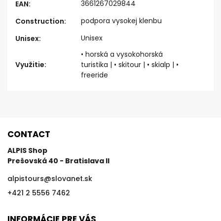
3661267029844
EAN
:
podpora vysokej klenbu
Construction
:
Unisex
Unisex
:
• horská a vysokohorská
Využitie
:
turistika | • skitour | • skialp | •
freeride
CONTACT
ALPIS Shop
Prešovská 40 - Bratislava II
alpistours
@
slovanet.sk
+421 2 5556 7462
INFORMÁCIE PRE VÁS