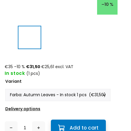
–10 %
€35
–10 %
€31,50
€25,61 excl. VAT
In stock
(1 pcs)
Variant
Delivery options
Add to cart