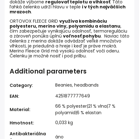
dokáže výborne
regulovať teplotu a vlhkosť
. Táto
ľahká čelenka udrží hlavu v teple
i v tých najväčších
mrazoch
.
ORTOVOX FLEECE GRID
využíva kombináciu
polyesteru, merino vlny, polyamidu a elastanu
,
čím zabezpečuje vynikajúcu odolnosť, termoreguláciu
a zároveň ponúka úplnú
voľnosť pohybu
. Naviac táto
čelenka z merina dokáže odvádzať veľké množstvo
vlhkosti, je priedušná a hreje i keď je práve mokrá.
Merino Fleece Grid má vysokú odolnosť voči oderu.
Čelenku je možné nosiť i pod prilbu.
Additional parameters
Beanies, headbands
Category
:
4251877777649
EAN
:
66 % polyester|21 % vlna|7 %
Material
:
polyamid|6 % elastan
0,033 kg
Hmotnost
:
Antibakteriálna
áno